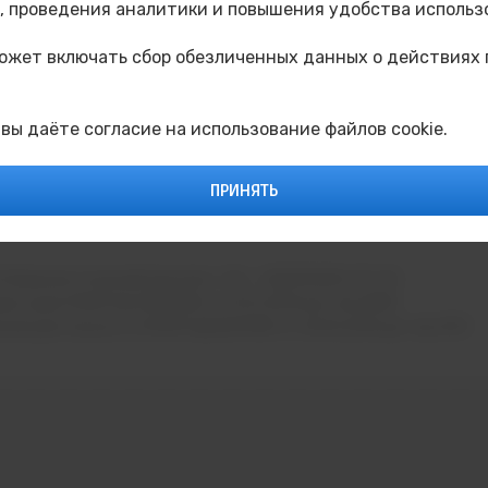
 проведения аналитики и повышения удобства использ
может включать сбор обезличенных данных о действиях 
 вы даёте согласие на использование файлов cookie.
ПРИНЯТЬ
, Коммунистический проспект, 36. т: 8(34342)4-70-52
дитации 90A01 № 0002184 от 01.07.2016 рег. № 2084
ьной деятельности 90Л01 №0009189 от 24.05.2016 рег. № 2151