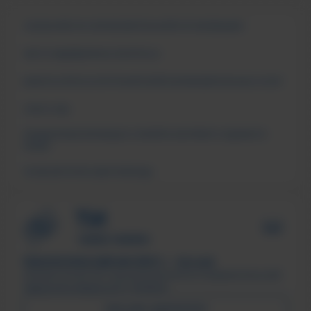
СВЕДЕНИЯ ОБ ОБРАЗОВАТЕЛЬНОЙ ОРГАНИЗАЦИИ
ЧАСТО ЗАДАВАЕМЫЕ ВОПРОСЫ
АНКЕТА ОПРОСА ПОТРЕБИТЕЛЕЙ ОБРАЗОВАТЕЛЬНЫХ УСЛУГ
СМИ О НАС
ПОДДЕРЖКА МОЛОДЫХ СЕМЕЙ В ФОРМАТЕ «ЕДИНОГО
ОКНА»
ПСИХОЛОГИЧЕСКАЯ ПОМОЩЬ
ТЕХНОЛОГИЧЕСКИЙ ИНСТИТУТ, г. Лесной
Филиал ФГАОУ ВО «Национальный исследовательский
ядерный университет «МИФИ»
ПИСЬМО ДИРЕКТОРУ