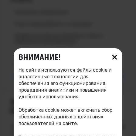
Основная информация
Подготовка рабочих и служащих
Профессиональная переподготовка и
повышение квалификации
Подготовка к сдаче ОГЭ и ЕГЭ
ВНИМАНИЕ!
STARTech для детей от 10 до 17 лет
На сайте используются файлы cookie и
аналогичные технологии для
Записаться на курсы
обеспечения его функционирования,
проведения аналитики и повышения
удобства использования.
ЗАПИСЬ НА КУРСЫ ДОП.
ОБРАЗОВАНИЯ
Обработка cookie может включать сбор
обезличенных данных о действиях
пользователей на сайте.
Записаться на курсы можно подав заявку через
электронную форму ниже: