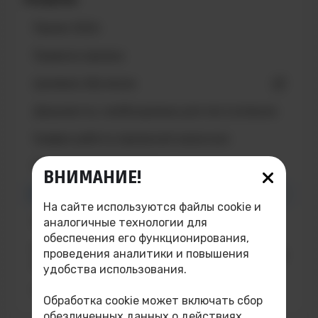
Прием 2026
Правила приема
Целевое обучение
Документы, необходимые для поступления
График работы приемной комиссии
Приказы о зачислении
ВНИМАНИЕ!
Вступительные испытания
На сайте используются файлы cookie и
Знакомство с институтом
аналогичные технологии для
обеспечения его функционирования,
Рейтинговые списки лиц, подавших
проведения аналитики и повышения
документы
удобства использования.
Часто задаваемые вопросы
Обработка cookie может включать сбор
обезличенных данных о действиях