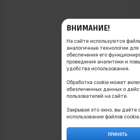
ВНИМАНИЕ!
На сайте используются файлы
аналогичные технологии для
обеспечения его функционир
проведения аналитики и по
удобства использования.
Обработка cookie может вклю
обезличенных данных о дей
пользователей на сайте.
Закрывая это окно, вы даёте 
использование файлов cookie
ПРИНЯТЬ