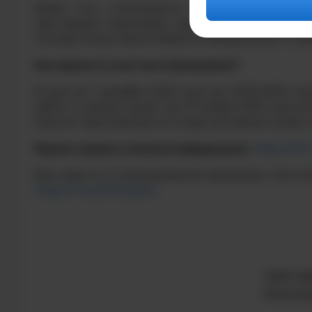
Кроме того, стипендиаты смогут пройти стаж
партнерами номинаций, среди них: цифровая эко
Concept Group, Natura Siberica, Объединение «Гже
Как принять участие в программе?
В срок до 1 декабря 2024 года (до 23:55 МСК) 
работу и презентацию. До 19 января 2025 года в
получат приглашение на открытую презентацию, 
Прием заявок и полная информация:
https://lif
Все новости Стипендиальной программы «Систем
https://t.me/bfsistema