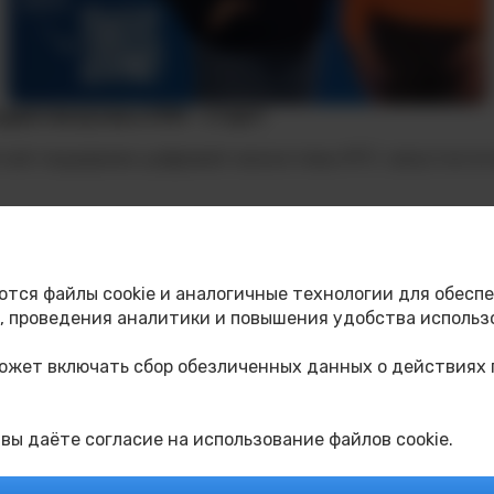
ентов вузов и СПО – старт!
тной поддержке цифровой экосистемы МТС запустил в
и создания новых и усовершенствованию уже действу
еских работ получат финансовую и информационную под
ются файлы cookie и аналогичные технологии для обеспе
 проведения аналитики и повышения удобства использ
стема» могут граждане Российской Федерации из вс
ценивать не по оценкам, поэтому академическая успев
может включать сбор обезличенных данных о действиях 
 вы даёте согласие на использование файлов cookie.
ечение 5 месяцев: студентам СПО – по 10 000 рублей 