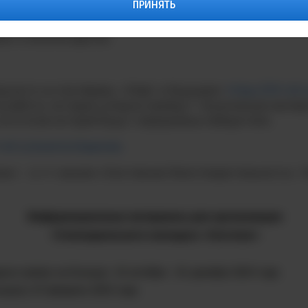
ПРИНЯТЬ
ировку или получить предложение о трудоустройстве
система МТС, Sitronics Group, ГК «МЕДСИ», «Биннофарм
ль» и многие другие.
загрузите на платформу «Лифт в будущее»
https://lift-bf
се работы, которые успешно пройдут техническую экспе
по итогам которой будут определены победители.
t-bf.ru/events/stipendia
а» – в тг-канале «Системная благотворительность». П