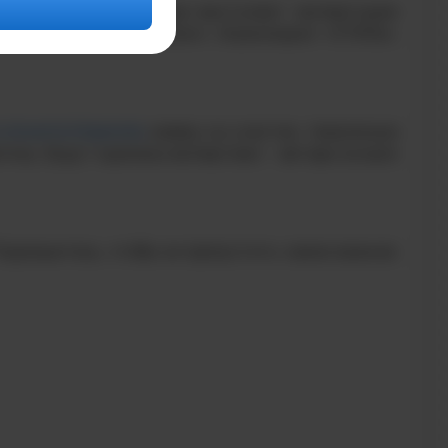
 от компаний, которые выступают экспертными
 Групп», Группа «Эталон», Агрохолдинг «СТЕПЬ»,
.ru/events/stipendia
заявку на участие, творческую
ртизу, будут оценены экспертами – авторы лучших
одпишитесь, чтобы не пропустить самое важное: