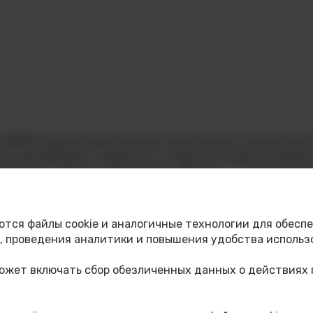
У МИФИ прошло практическое занятие для студентов в
ло организовано совместно с военно-патриотической 
 Логинов Даниил Евгеньевич. Помощь в организаци
вских Никита.
ли несколько ключевых направлений. Среди них – «Ра
ются файлы cookie и аналогичные технологии для обеспе
их и оказание первой медицинской помощи. Особое вн
 проведения аналитики и повышения удобства использ
газы и общевойсковой защитный комплект (ОЗК), а 
того, студенты познакомились с современными обр
может включать сбор обезличенных данных о действиях 
щи в полевых условиях.
ют студентам лучше усвоить материал и получить пол