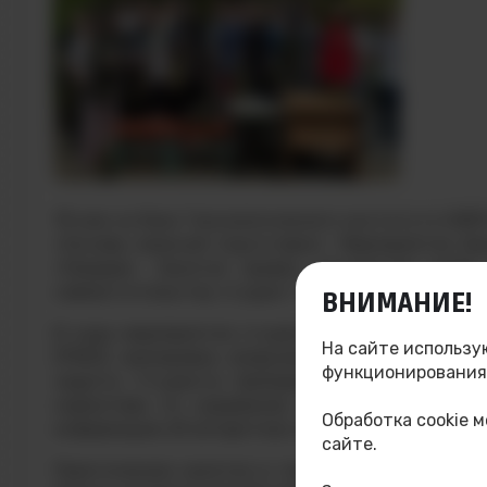
18 мая на базе Технологического института НИЯ
«Основы военной подготовки». Мероприятие бы
«Прорыв». Занятия провел инструктор клуба
совместительству студент ТИ НИЯУ МИФИ, Остро
ВНИМАНИЕ!
В ходе мероприятия студенты углубленно изучи
На сайте использу
(РХБЗ), экипировка, вооружение военнослужащ
функционирования,
защиты. Студенты примерили на себя противо
нормативы по надеванию экипировки. Кроме 
Обработка cookie 
информацию об алгоритмах оказания первой помо
сайте.
Практические занятия в таком формате помога