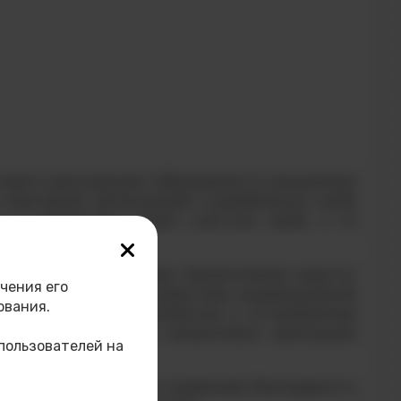
торого курса высшего образования по дисциплине
спортивной организацией страйкбольного клуба
и и проведении оказал участник клуба, и по
диационная, химическая, биологическая защита»
чения его
имание было уделено средствам индивидуальной
ования.
также попробовали уложиться в установленные
азцами вооружения и внимательно прослушали
пользователей на
езный опыт. Выражаем искреннюю благодарность