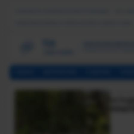
СВЕДЕНИЯ ОБ ОБРАЗОВАТЕЛЬНОЙ ОРГАНИЗАЦИИ
ЧАСТО ЗА
ПОДДЕРЖКА МОЛОДЫХ СЕМЕЙ В ФОРМАТЕ «ЕДИНОГО ОКНА»
ТЕХНОЛОГИЧЕСКИЙ ИНСТИ
Филиал ФГАОУ ВО «Наци
ГЛАВНАЯ
АБИТУРИЕНТАМ
СТУДЕНТАМ
ПРЕД
ДАТА НА
«СТУД
ПРАКТ