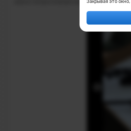
Закрывая это окно,
военно-патриотической спортивной организации 