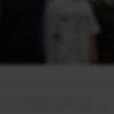
, Коммунистический проспект, 36. т: 8(34342)4-70-52
дитации 90A01 № 0002184 от 01.07.2016 рег. № 2084
ьной деятельности 90Л01 №0009189 от 24.05.2016 рег. № 2151