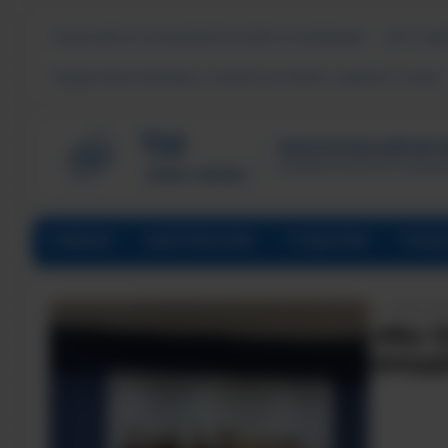
СВЕДЕНИЯ ОБ ОБРАЗОВАТЕЛЬНОЙ ОРГАНИЗАЦИИ
ЧАСТО ЗА
ПОДДЕРЖКА МОЛОДЫХ СЕМЕЙ В ФОРМАТЕ «ЕДИНОГО ОКНА»
ТЕХНОЛОГИЧЕСКИЙ ИНСТИ
Филиал ФГАОУ ВО «Наци
ГЛАВНАЯ
АБИТУРИЕНТАМ
СТУДЕНТАМ
ПРЕД
ДАТА НА
«МЫ П
ПРОШЁ