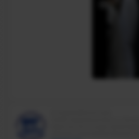
© ТИ НИЯУ МИФИ 2011-2026
624200, Свердловская область, г.Лесной
Свидетельство о государственной аккре
Лицензия на право ведения образовател