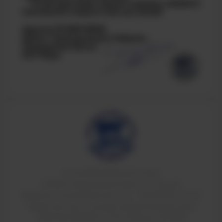
© ТИ НИЯУ МИФИ 2011-2026
624200, Свердловская область, г.Лесной,
Коммунистический проспект, 36. т: 8(34342)4-70-52
Свидетельство о государственной аккредитации
90A01 № 0002184 от 01.07.2016 рег. № 2084