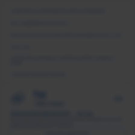
СВЕДЕНИЯ ОБ ОБРАЗОВАТЕЛЬНОЙ ОРГАНИЗАЦИИ
ЧАСТО ЗАДАВАЕМЫЕ ВОПРОСЫ
АНКЕТА ОПРОСА ПОТРЕБИТЕЛЕЙ ОБРАЗОВАТЕЛЬНЫХ УСЛУГ
СМИ О НАС
ПОДДЕРЖКА МОЛОДЫХ СЕМЕЙ В ФОРМАТЕ «ЕДИНОГО
ОКНА»
ПСИХОЛОГИЧЕСКАЯ ПОМОЩЬ
ТЕХНОЛОГИЧЕСКИЙ ИНСТИТУТ, г. Лесной
Филиал ФГАОУ ВО «Национальный исследовательский
ядерный университет «МИФИ»
ПИСЬМО ДИРЕКТОРУ