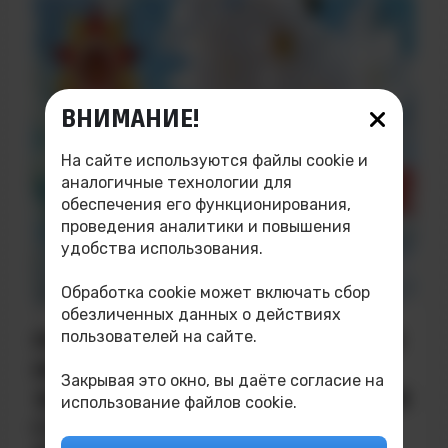
ВНИМАНИЕ!
На сайте используются файлы cookie и
аналогичные технологии для
обеспечения его функционирования,
проведения аналитики и повышения
удобства использования.
Обработка cookie может включать сбор
ДАТА НАПИСАНИЯ: 08.05.2026
обезличенных данных о действиях
пользователей на сайте.
ПОЗДРАВЛЕНИЕ ДИРЕКТОРА ТИ
НИЯУ МИФИ, ДЕПУТАТА
Закрывая это окно, вы даёте согласие на
ЗАКОНОДАТЕЛЬНОГО СОБРАНИЯ
использование файлов cookie.
СВЕРДЛОВСКОЙ ОБЛАСТИ В.В.