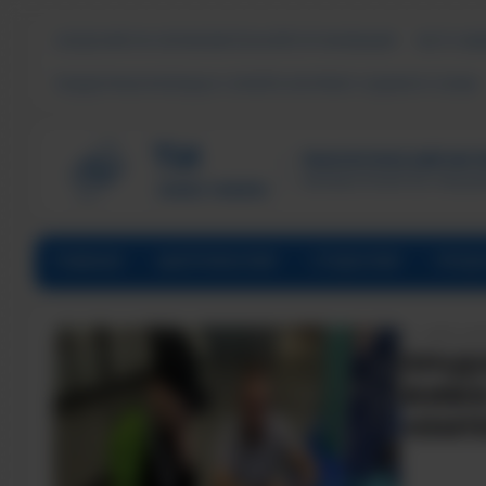
СВЕДЕНИЯ ОБ ОБРАЗОВАТЕЛЬНОЙ ОРГАНИЗАЦИИ
ЧАСТО ЗА
ПОДДЕРЖКА МОЛОДЫХ СЕМЕЙ В ФОРМАТЕ «ЕДИНОГО ОКНА»
ТЕХНОЛОГИЧЕСКИЙ ИНСТИ
Филиал ФГАОУ ВО «Наци
ГЛАВНАЯ
АБИТУРИЕНТАМ
СТУДЕНТАМ
ПРЕД
ДАТА НА
ПРОДО
ЖИВОЕ
«ЕКАТ