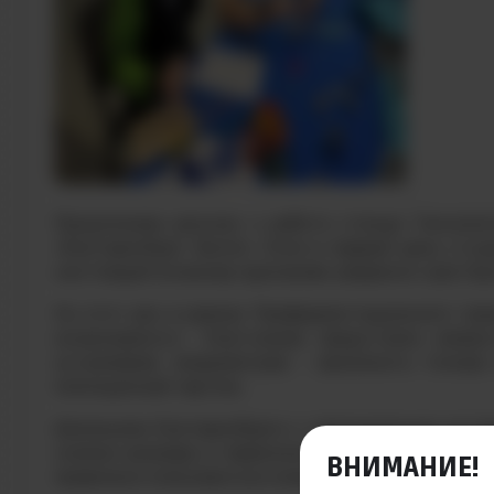
Продолжаем рассказ о работе стенда Техноло
«Екатеринбург-Экспо». Если в первый день студ
настоящий инженер одинаково уверенно чувствуе
На этот раз в рамках Профориентационного тр
инжинирингу». Участникам предстояла непро
нутромеров, микрометров – выполнить точные
полноценный чертеж.
Школьники Екатеринбурга с неподдельным интер
снимал размеры и переносил их на бумагу, свер
ВНИМАНИЕ!
правильно пользоваться измерительным инструме