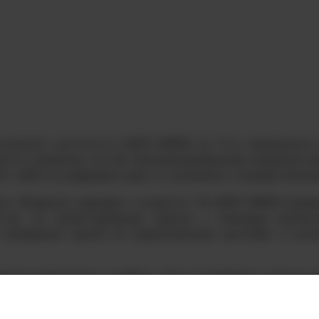
гического института НИЯУ МИФИ на 11-м чемпионате 
енты удивляли гостей программированием микроконтро
т себя и в цифровом коде, и у кульмана с измерительн
ека «Формула карьеры» студенты ТИ НИЯУ МИФИ провел
стая, но захватывающая задача: с помощью различ
 измерения одной из предложенных деталей, а зат
есом включились в работу. Кто-то впервые в жизни вз
яясь с подсказками сотрудников и студентов-наставн
нтом, грамотно проставлять размеры и точно изображ