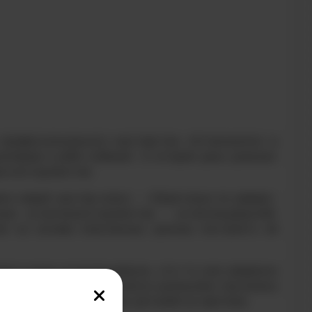
профессионального мастерства «Атомскиллз» в
ллеров и робо-собакой, то второй день доказал:
ым инструментом.
и новый мастер-класс – «Практикум по реверс-
ных штангенинструментов – штангенциркулей,
ем на основе полученных данных построить её
ял в руки штангенциркуль, кто-то уже уверенно
иков. В ходе мастер-класса школьники научились
ать элементы различных деталей на чертеже.