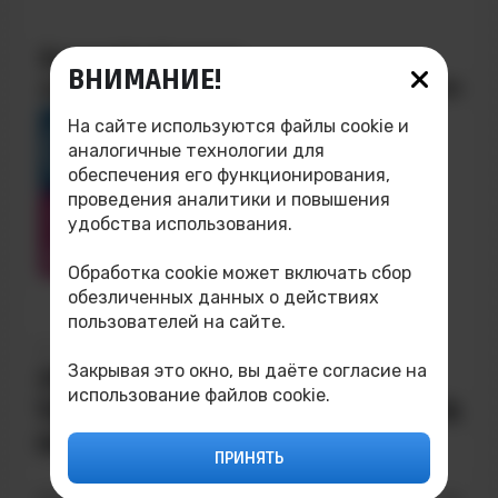
ВНИМАНИЕ!
На сайте используются файлы cookie и
аналогичные технологии для
обеспечения его функционирования,
проведения аналитики и повышения
удобства использования.
Обработка cookie может включать сбор
обезличенных данных о действиях
пользователей на сайте.
ДАТА НАПИСАНИЯ: 02.03.2026
Закрывая это окно, вы даёте согласие на
УВАЖАЕМЫЕ СТУДЕНТЫ
использование файлов cookie.
ТЕХНОЛОГИЧЕСКОГО ИНСТИТУТА
НИЯУ МИФИ!
ПРИНЯТЬ