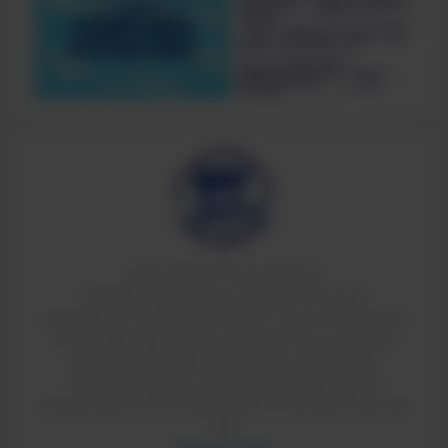
© ТИ НИЯУ МИФИ 2011-2026
624200, Свердловская область, г.Лесной,
Коммунистический проспект, 36. т: 8(34342)4-70-52
Свидетельство о государственной аккредитации
90A01 № 0002184 от 01.07.2016 рег. № 2084
Лицензия на право ведения образовательной
деятельности 90Л01 №0009189 от 24.05.2016 рег. №
2151