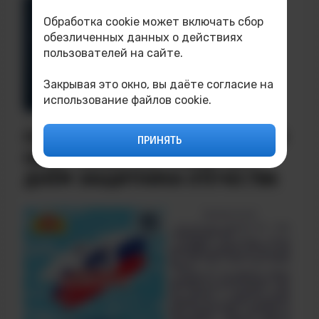
Обработка cookie может включать сбор
обезличенных данных о действиях
пользователей на сайте.
Закрывая это окно, вы даёте согласие на
использование файлов cookie.
ДАТА НАПИСАНИЯ: 20.02.2026
ПОЗДРАВЛЕНИЕ ДИРЕКТОРА ТИ
ПРИНЯТЬ
НИЯУ МИФИ В.В. РЯБЦУНА С
ДНЁМ ЗАЩИТНИКА ОТЕЧЕСТВА​