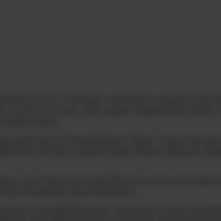
лиотеки им. П. П. Бажова» состоялось знаковое событ
о института стали участниками творческой встречи «Р
 нашей Родины.
вых действий из Екатеринбурга. Перед студентами выс
деятели культуры, лауреаты престижных песенных конк
авке, член Союза писателей России, доктор культурол
атор Ассоциации писателей Урала.
датель Екатеринбургского отделения Союза российс