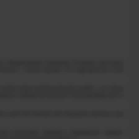
ие, объединившее поколения. В рамках месячника
оссия – страна героев». Это мероприятие стало
тупили люди исключительной судьбы — не только
урсов и премии митрополита Екатеринбургского и
огии, действительный член Академии военных наук
ких писателей, прозаик и переводчик, лауреат