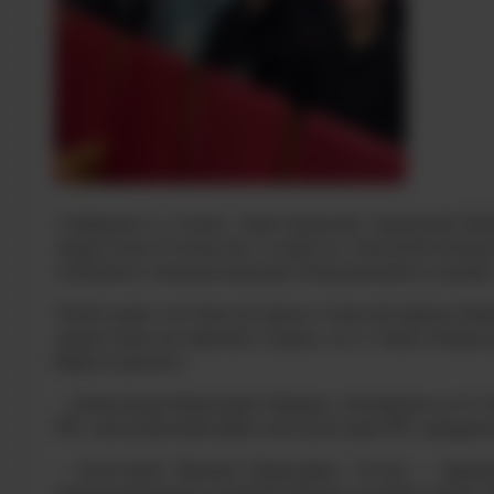
3 февраля в стенах «Центральной городской биб
защитника Отечества студенты Технологическог
глубоким и эмоциональным погружением в судьбу
Почётными гостями встречи стали ветераны бое
защитники интересов страны, но и талантливые 
Верхотурского:
— Александр Борисович Кердан, полковник в отст
РФ, заслуженный работник культуры РФ, координ
— Анатолий (Арсен) Борисович Титов — предсе