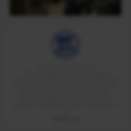
© ТИ НИЯУ МИФИ 2011-2026
624200, Свердловская область, г.Лесной,
Коммунистический проспект, 36. т: 8(34342)4-70-52
Свидетельство о государственной аккредитации
90A01 № 0002184 от 01.07.2016 рег. № 2084
Лицензия на право ведения образовательной
деятельности 90Л01 №0009189 от 24.05.2016 рег. №
2151
Напишите нам