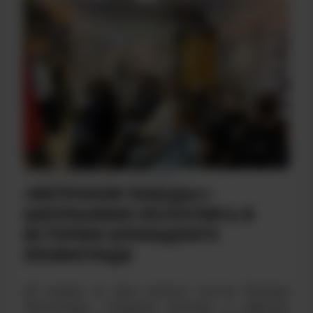
ДАТА НАПИСАНИЯ: 30.01.2026
«МЕТРОНОМ ПОБЕДЫ»:
ШКОЛЬНИКИ ОКУНУЛИСЬ В
ИСТОРИЮ БЛОКАДНОГО
ЛЕНИНГРАДА
28 января, ко Дню полного снятия блокады
Ленинграда, учащиеся восьмых и девятых