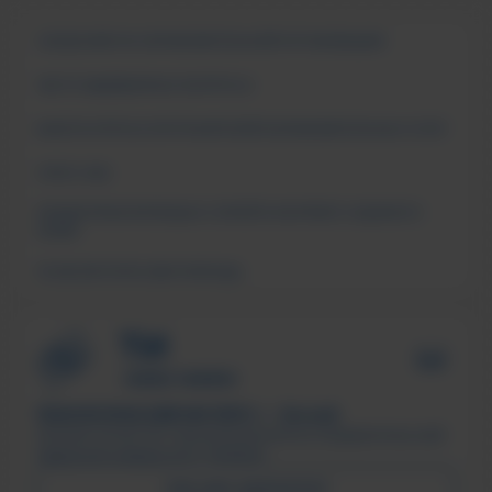
СВЕДЕНИЯ ОБ ОБРАЗОВАТЕЛЬНОЙ ОРГАНИЗАЦИИ
ЧАСТО ЗАДАВАЕМЫЕ ВОПРОСЫ
АНКЕТА ОПРОСА ПОТРЕБИТЕЛЕЙ ОБРАЗОВАТЕЛЬНЫХ УСЛУГ
СМИ О НАС
ПОДДЕРЖКА МОЛОДЫХ СЕМЕЙ В ФОРМАТЕ «ЕДИНОГО
ОКНА»
ПСИХОЛОГИЧЕСКАЯ ПОМОЩЬ
ТЕХНОЛОГИЧЕСКИЙ ИНСТИТУТ, г. Лесной
Филиал ФГАОУ ВО «Национальный исследовательский
ядерный университет «МИФИ»
ПИСЬМО ДИРЕКТОРУ