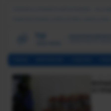
СВЕДЕНИЯ ОБ ОБРАЗОВАТЕЛЬНОЙ ОРГАНИЗАЦИИ
ЧАСТО ЗА
ПОДДЕРЖКА МОЛОДЫХ СЕМЕЙ В ФОРМАТЕ «ЕДИНОГО ОКНА»
ТЕХНОЛОГИЧЕСКИЙ ИНСТИ
Филиал ФГАОУ ВО «Наци
ГЛАВНАЯ
АБИТУРИЕНТАМ
СТУДЕНТАМ
ПРЕД
ДАТА НА
ВОЛШЕ
УСТРО