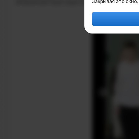
Закрывая это окно,
объявленный Годом защитника Отечества, еще раз