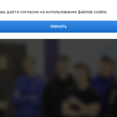
м киберспортивного турнира, продемонстрировав, что
рте. Поддержка со стороны руководства ведущего ин
альной составляющей. Проведённые соревнования зал
 вы даёте согласие на использование файлов cookie.
озможности для самореализации и укрепляя дух здор
ПРИНЯТЬ