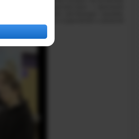
 виртуальные достижения сегодня так же весомы
ститута региона свидетельствует о признании
ожили прочный фундамент для будущих турниров,
ового соперничества в студенческой и школьной