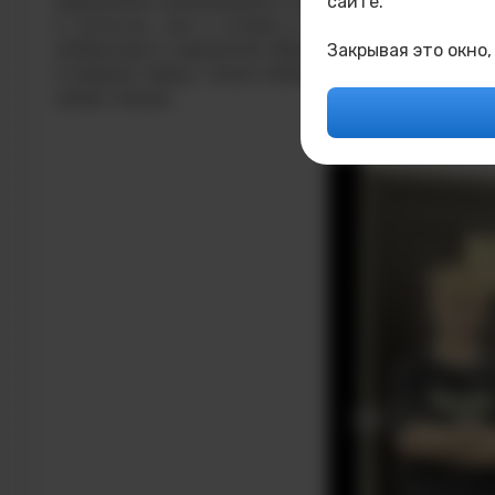
Церемония награждения стала достойным финало
сайте.
и почетны, как и успехи в традиционном спо
киберспорта серьёзной образовательной и соци
Закрывая это окно,
открывая перед талантливыми ребятами новые в
среде города.