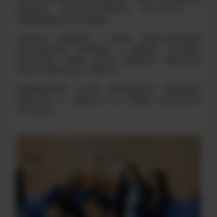
команда Технологического института —
«Кремлёвские ястребы».
Событие подошло к концу зажигательным
музыкальным номером, в рамках которого
участники хором спели любимую народную
песню «Матушка – земля».
Мероприятие стало прекрасным примером
единства и гордости за общее культурное
наследие.