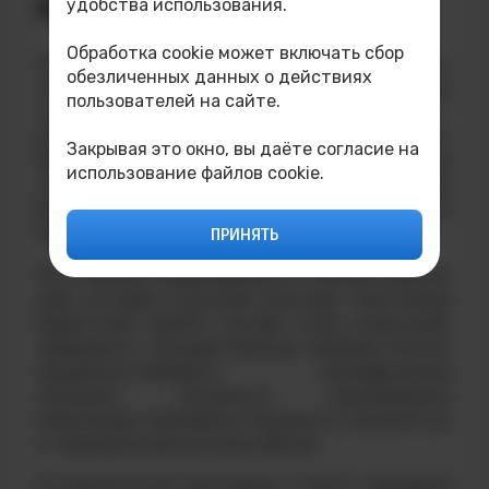
удобства использования.
РОССИЯ!»
Обработка cookie может включать сбор
28 ноября в стенах Исовского
обезличенных данных о действиях
геологоразведочного техникума
пользователей на сайте.
состоялось яркое событие —
викторина «Я русский! Моя родина — Россия!».
Закрывая это окно, вы даёте согласие на
Мероприятие собрало студенческую молодёжь
использование файлов cookie.
городов Лесного и Нижней Туры, среди которых
были студенты из Технологического института
НИЯУ МИФИ.
ПРИНЯТЬ
Пять команд соревновались в знаниях родного
края, истории и русской культуры. Участникам
предстояло пройти четыре этапа испытаний:
определить государственные символы России,
продемонстрировать географические
познания,
вспомнить произведения
Александра Сергеевича Пушкина и погрузиться
в традиционные русские обычаи.
По результатам викторины 3 место завоевала