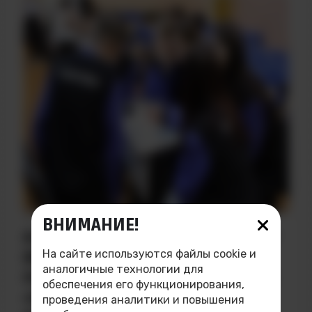
ДАТА НАПИСАНИЯ: 01.12.2025
ВНИМАНИЕ!
КОМАНДА СТУДЕНТОВ ТИ НИЯУ
На сайте используются файлы cookie и
МИФИ ПРИНЯЛА УЧАСТИЕ В
аналогичные технологии для
ПОЗНАВАТЕЛЬНОЙ ВИКТОРИНЕ
обеспечения его функционирования,
«Я РУССКИЙ! МОЯ РОДИНА —
проведения аналитики и повышения