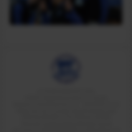
© ТИ НИЯУ МИФИ 2011-2026
624200, Свердловская область, г.Лесной,
Коммунистический проспект, 36. т: 8(34342)4-70-52
Свидетельство о государственной аккредитации
90A01 № 0002184 от 01.07.2016 рег. № 2084
Лицензия на право ведения образовательной
деятельности 90Л01 №0009189 от 24.05.2016 рег. №