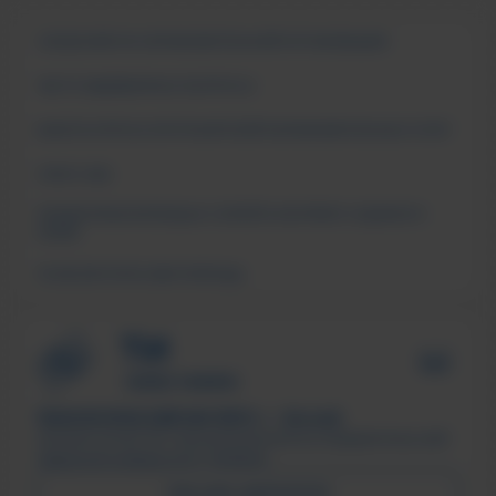
СВЕДЕНИЯ ОБ ОБРАЗОВАТЕЛЬНОЙ ОРГАНИЗАЦИИ
ЧАСТО ЗАДАВАЕМЫЕ ВОПРОСЫ
АНКЕТА ОПРОСА ПОТРЕБИТЕЛЕЙ ОБРАЗОВАТЕЛЬНЫХ УСЛУГ
СМИ О НАС
ПОДДЕРЖКА МОЛОДЫХ СЕМЕЙ В ФОРМАТЕ «ЕДИНОГО
ОКНА»
ПСИХОЛОГИЧЕСКАЯ ПОМОЩЬ
ТЕХНОЛОГИЧЕСКИЙ ИНСТИТУТ, г. Лесной
Филиал ФГАОУ ВО «Национальный исследовательский
ядерный университет «МИФИ»
ПИСЬМО ДИРЕКТОРУ