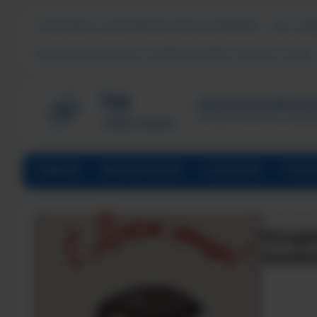
СВЕДЕНИЯ ОБ ОБРАЗОВАТЕЛЬНОЙ ОРГАНИЗАЦИИ
ЧАСТО ЗА
ПОДДЕРЖКА МОЛОДЫХ СЕМЕЙ В ФОРМАТЕ «ЕДИНОГО ОКНА»
ТЕХНОЛОГИЧЕСКИЙ ИНСТИ
Филиал ФГАОУ ВО «Наци
ГЛАВНАЯ
АБИТУРИЕНТАМ
СТУДЕНТАМ
ПРЕД
ДАТА НА
ПОЗДР
ТЕХНО