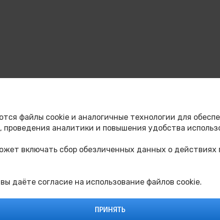
амых тёплых и добрых праздников — День Отца, а 30 н
, организованной при поддержке Госкорпорации «Росат
ются файлы cookie и аналогичные технологии для обеспе
го института НИЯУ МИФИ вы сможете написать открытку
 проведения аналитики и повышения удобства использ
 благодарность тем, кто всегда рядом с вами. Ждем вас
может включать сбор обезличенных данных о действиях 
 вы даёте согласие на использование файлов cookie.
ПРИНЯТЬ