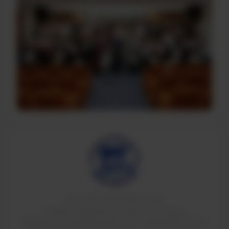
© ТИ НИЯУ МИФИ 2011-2026
624200, Свердловская область, г.Лесной,
Коммунистический проспект, 36. т: 8(34342)4-70-52