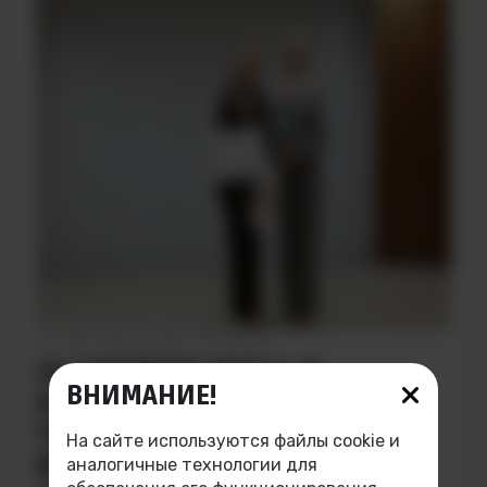
ДАТА НАПИСАНИЯ: 06.10.2025
24 СЕНТЯБРЯ 2025 Г. В
ВНИМАНИЕ!
ЕКАТЕРИНБУРГЕ ПРОШЛА
ТОРЖЕСТВЕННАЯ ЦЕРЕМОНИЯ
На сайте используются файлы cookie и
ВРУЧЕНИЯ ПРЕМИИ
аналогичные технологии для