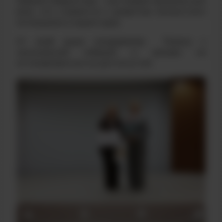
Премия Губернатора – настоящий праздник для
всех, кто стремится к развитию личностного
потенциала и нашего края.
От всей души поздравляем Полину с
заслуженной победой и желаем не
останавливаться на достигнутом!