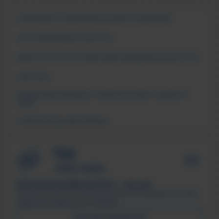
СВЕДЕНИЯ ОБ ОБРАЗОВАТЕЛЬНОЙ ОРГАНИЗАЦИИ
ЧАСТО ЗАДАВАЕМЫЕ ВОПРОСЫ
АНКЕТА ОПРОСА ПОТРЕБИТЕЛЕЙ ОБРАЗОВАТЕЛЬНЫХ УСЛУГ
СМИ О НАС
ПОДДЕРЖКА МОЛОДЫХ СЕМЕЙ В ФОРМАТЕ «ЕДИНОГО
ОКНА»
ПСИХОЛОГИЧЕСКАЯ ПОМОЩЬ
ТЕХНОЛОГИЧЕСКИЙ ИНСТИТУТ, г. Лесной
Филиал ФГАОУ ВО «Национальный исследовательский
ядерный университет «МИФИ»
ПИСЬМО ДИРЕКТОРУ