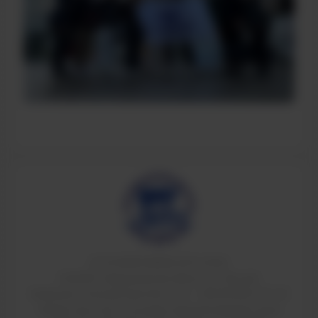
© ТИ НИЯУ МИФИ 2011-2026
624200, Свердловская область, г.Лесной,
Коммунистический проспект, 36. т: 8(34342)4-70-52
Свидетельство о государственной аккредитации