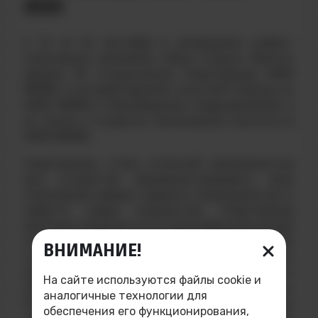
2025
С 12 по 14 сентября в загородном учебно-
спортивном комплексе «база отдыха «Волга»
прошла XII студенческая Спартакиада НИЯУ
МИФИ, в которой приняли участие11 команд из
НИЯУ МИФИ и обособленных подразделений, в
их числе и студенты Технического института
НИЯУ МИФИ.
Спартакиада стала отличной возможностью
для студентов продемонстрировать свои
спортивные навыки, укрепить командный дух и
завести новые знакомства. Спартакиада
ежегодно проводится по разнообразным видам
спорта, студенты ТИ НИЯУ МИФИ приняли
ВНИМАНИЕ!
участие в бадминтоне, настольном теннисе,
дартсе, стритболе, прыжках в длину с места и
На сайте используются файлы cookie и
легкоатлетическом кроссе на дистанции 1,8 км.
аналогичные технологии для
После напряженных и захватывающих
обеспечения его функционирования,