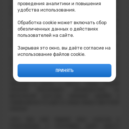
соревнований, когда каждый участник
проведения аналитики и повышения
выкладывался на полную катушку, пришло
удобства использования.
время отметить заслуги и достижения
студентов. В личном первенстве Назарова
Обработка cookie может включать сбор
Анна, студентка направления подготовки
обезличенных данных о действиях
«Конструирование и технология электронных
пользователей на сайте.
средств» завоевала серебро в
легкоатлетическом кроссе, а Чупрова Анна,
Закрывая это окно, вы даёте согласие на
студентка направления «Информатика и
использование файлов cookie.
вычислительная техника» завоевала бронзу в
прыжках в длину с места. В общекомандном
зачете девушки завоевали II место по
ПРИНЯТЬ
легкоатлетическому кроссу и III место по
прыжкам в длину с места. Также Плешов
Алексей Васильевич, руководитель по
физической культуре, завоевал серебро в
соревнованих по дартсу среди представителей
команд!
«Это был мой первый опыт участия в
Спартакиаде, и атмосфера здесь просто