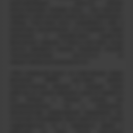
вдохновляющая! – делится своими
впечатлениями Чупрова Анна,
–
Она помогает
проявить свои лучшие качества и стремление к
победе. Участники могут попробовать себя в
различных дисциплинах, что открывает новые
увлечения и способствует развитию
физических навыков. Я была в восторге, когда
смогла завоевать медаль. Огромное спасибо
Технологическому институту за
предоставленную возможность!»
«Мой очередной визит на спартакиаду среди
филиалов МИФИ доставил крайне
положительные эмоции! С каждым годом
ребятам из нашего филиала удается привезти
все больше и больше наград, как
индивидуальных, так и командных.
Организаторы соревнований порадовали нас
отличной атмосферой, было приятно не только
соревноваться, но и проводить время с
ребятами на базе. После окончания