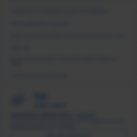
СВЕДЕНИЯ ОБ ОБРАЗОВАТЕЛЬНОЙ ОРГАНИЗАЦИИ
ЧАСТО ЗАДАВАЕМЫЕ ВОПРОСЫ
АНКЕТА ОПРОСА ПОТРЕБИТЕЛЕЙ ОБРАЗОВАТЕЛЬНЫХ УСЛУГ
СМИ О НАС
ПОДДЕРЖКА МОЛОДЫХ СЕМЕЙ В ФОРМАТЕ «ЕДИНОГО
ОКНА»
ПСИХОЛОГИЧЕСКАЯ ПОМОЩЬ
ТЕХНОЛОГИЧЕСКИЙ ИНСТИТУТ, г. Лесной
Филиал ФГАОУ ВО «Национальный исследовательский
ядерный университет «МИФИ»
ПИСЬМО ДИРЕКТОРУ