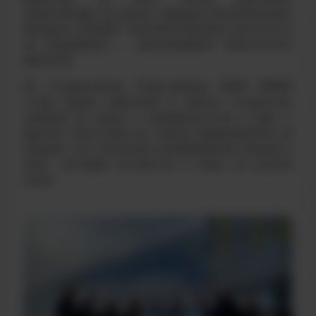
спартакиады остались хорошие воспоминания,
большое спасибо Технологическому институту
за поддержу!», – рассказывает Константин
Денисов.
XII студенческая Спартакиада НИЯУ МИФИ
стала ярким событием в жизни студентов,
укрепив их связь с университетом и друг с
другом. Участники не только соревновались за
медали, но и получили незабываемые эмоции и
опыт, который останется с ними на долгие
годы!