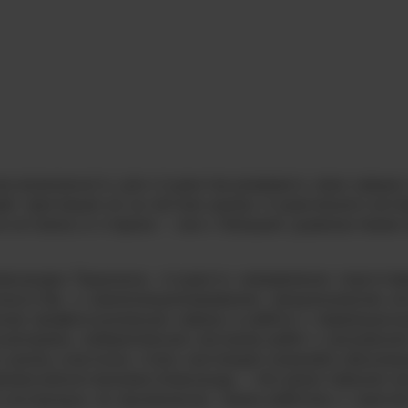
ная возможность для студентов развивать свои навыки
й, приглашая их на летние школы студенческого акти
 остались в стороне — они с большим удовольствием п
ександра Пашинина, студента направления подготовк
скусстве, о самопозиционировании, эмоциональном и
нные профессиональные навыки в работе с первокурсни
изаторами, подкрепленная настроем ребят с московско
я школы участники стали настоящей командой единомыш
своими впечатлениями Александр, —
На самой «Школе» мы
 инструкции по применению, также работали с гранто