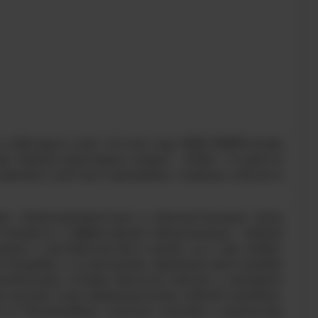
 и обогащать опыт. В этом году НИЯУ МИФИ вновь
ва «Школа кураторов и медиа – 2025». Студенты
риняли участие в программе, стремясь получить
и «Электроэнергетика и электротехника» была
нтеллекте и эффективной коммуникации. «
Школа
ками и наставничестве в целом, но и про людей.
й площадки и из филиалов, заряжала меня каждый
ленников, готовых делиться опытом и оказывать
 изучали типы первокурсников, подход к каждому,
м от Росмолодёжи, изучили игротеку и различные