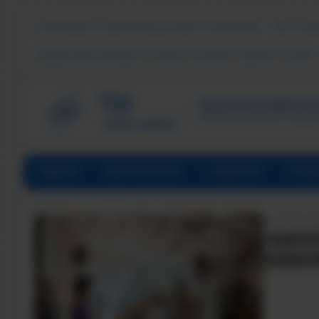
СВЕДЕНИЯ ОБ ОБРАЗОВАТЕЛЬНОЙ ОРГАНИЗАЦИИ
ЧАСТО ЗА
ПОДДЕРЖКА МОЛОДЫХ СЕМЕЙ В ФОРМАТЕ «ЕДИНОГО ОКНА»
ТЕХНОЛОГИЧЕСКИЙ ИНСТИ
Филиал ФГАОУ ВО «Наци
ГЛАВНАЯ
АБИТУРИЕНТАМ
СТУДЕНТАМ
ПРЕД
ДАТА НА
«ШКОЛ
ЗНАКО