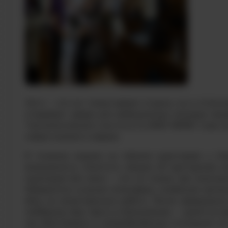
Лето — это не только время отдыха, но и отлич
открывает двери для амбициозных молодых люде
Технологического института НИЯУ МИФИ тоже не
новые знания и навыки.
В течение недели на «Школе кураторов» у Ал
возможность посетить лекции об ораторском и
кураторов для меня — это не только про получе
Невероятно сильная атмосфера, созданная орган
день на качественную работу. После завершени
поддержку друг другу в дальнейшем
, — делится 
как действовать в непредвиденных ситуациях на