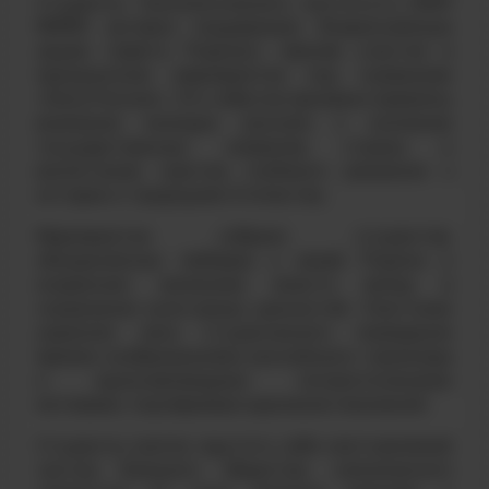
Студенты Технологического института НИЯУ
МИФИ активно поддержали Всероссийскую
акцию «Цвета Родины», приняв участие в
праздничном мероприятии под названием
«Окна России». Это событие призвано привлечь
внимание молодых россиян к значению
государственных символов страны и
воспитанию чувства глубокого уважения к
истории и традициям Отечества.
Мероприятие собрало студентов,
объединённых любовью к своей Родине и
искренним желанием внести вклад в
сохранение культурных ценностей. Участники
украсили окна студенческого помещения
яркими изображениями российского триколора
и вдохновляющими патриотическими
мотивами, подчёркивая единение поколений.
Студенты смогли ощутить себя неотъемлемой
частью большого общества, наполненного