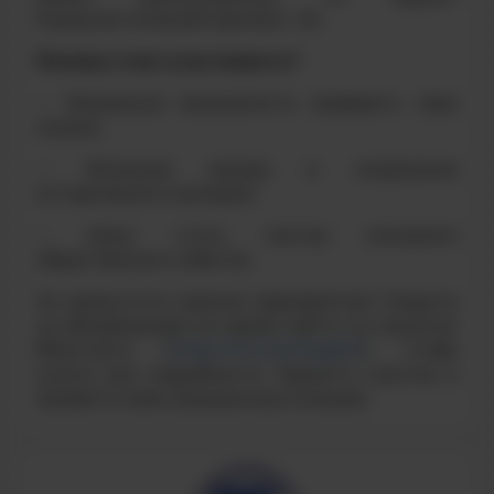
Коммунистический проспект, 36.
Почему стоит участвовать?
— Уникальная возможность проверить свои
знания.
— Внесение вклада в сохранение
исторического наследия.
— Шанс стать частью значимого
общественного события.
Не пропустите важное мероприятие! Следите
за обновлениями на нашем сайте и в соцсетях
ВКонтакте (
https://vk.com/mephi3
), чтобы
узнать все подробности. Примите участие и
проявите свою гражданскую позицию