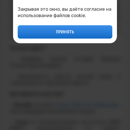
масштабной патриотической акции,
Закрывая это окно, вы даёте согласие на
посвящённой памяти героического прошлого
использование файлов cookie.
нашей Родины. Присоединяйтесь к нам 25
апреля и станьте частью важного события,
объединяющего поколения и укрепляющего
ПРИНЯТЬ
связь с историей.
Что вас ждёт?
— Проверка знаний истории Великой
Отечественной войны.
— Возможность внести личный вклад в
сохранение исторической памяти.
Как принять участие?
— Онлайн
: На сайте
https://диктантпобеды.рф/
,
после предварительной регистрации.
— Очно
: В Технологическом институте НИЯУ
МИФИ, расположенном по адресу: