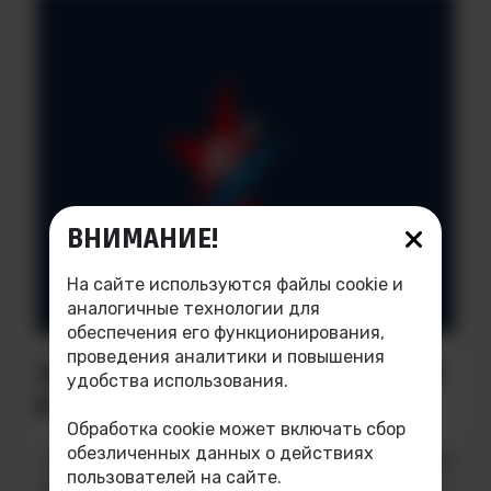
ВНИМАНИЕ!
На сайте используются файлы cookie и
аналогичные технологии для
обеспечения его функционирования,
ДАТА НАПИСАНИЯ: 22.03.2025
проведения аналитики и повышения
ЗНАТЬ И ПОМНИТЬ: УЧАСТВУЕМ
удобства использования.
В «ДИКТАНТЕ ПОБЕДЫ»
Обработка cookie может включать сбор
обезличенных данных о действиях
Технологический институт НИЯУ МИФИ
пользователей на сайте.
приглашает всех желающих присоединиться к