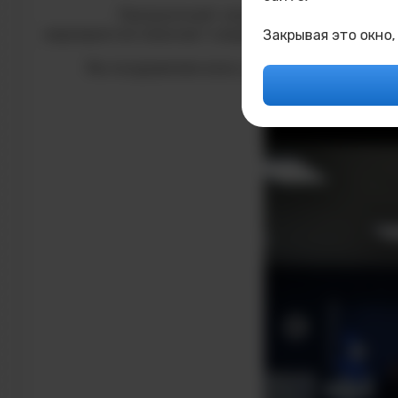
Праздничный концерт стал настоящим событ
мероприятия помогают сохранять связь между ст
Закрывая это окно,
Мы поздравляем всех учителей с их профессион