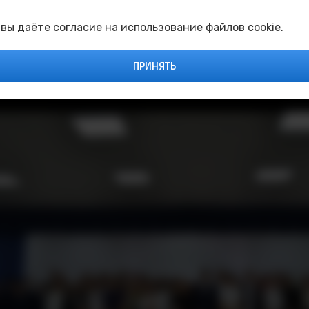
ием, объединяющим разные поколения и подчерк
удентами и преподавателями, укрепляя дух коллективи
 вы даёте согласие на использование файлов cookie.
альным праздником и желаем им здоровья, счастья и 
ПРИНЯТЬ