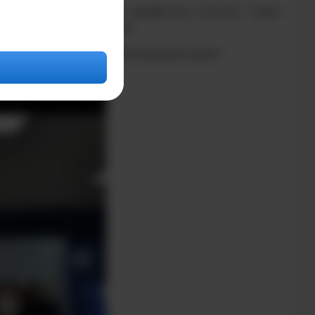
ивающим важность профессии учителя. Такие
зма и взаимопонимания.
новых успехов в их благородном деле!