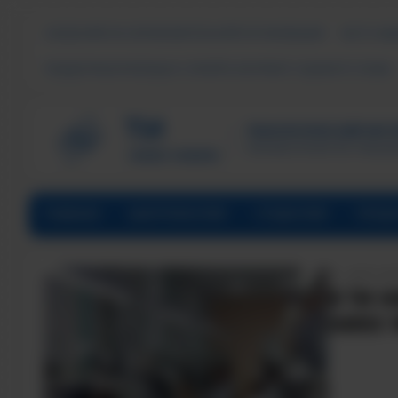
СВЕДЕНИЯ ОБ ОБРАЗОВАТЕЛЬНОЙ ОРГАНИЗАЦИИ
ЧАСТО ЗА
ПОДДЕРЖКА МОЛОДЫХ СЕМЕЙ В ФОРМАТЕ «ЕДИНОГО ОКНА»
ТЕХНОЛОГИЧЕСКИЙ ИНСТИ
Филиал ФГАОУ ВО «Наци
ГЛАВНАЯ
АБИТУРИЕНТАМ
СТУДЕНТАМ
ПРЕД
ДАТА НА
В ТИ 
НИЯУ 