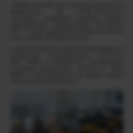
Особое внимание было уделено экскурсии на
предприятие АО «АЭМ-технологии»
«Атоммаш», посещение площадки Учебно-
тренировочного подразделения Ростовской
АЭС, а также посещение распределительного
пункта 220кВ «РП Волгодонская».
Студенты выражают искреннюю благодарность
руководству Технологического института
НИЯУ МИФИ и руководству Волгодонского
инженерно-технического института НИЯУ
МИФИ за организованную на высшем уровне
академическую мобильность!