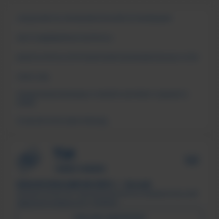
СВЕДЕНИЯ ОБ ОБРАЗОВАТЕЛЬНОЙ ОРГАНИЗАЦИИ
ЧАСТО ЗАДАВАЕМЫЕ ВОПРОСЫ
АНКЕТА ОПРОСА ПОТРЕБИТЕЛЕЙ ОБРАЗОВАТЕЛЬНЫХ УСЛУГ
СМИ О НАС
ПОДДЕРЖКА МОЛОДЫХ СЕМЕЙ В ФОРМАТЕ «ЕДИНОГО
ОКНА»
ПСИХОЛОГИЧЕСКАЯ ПОМОЩЬ
ТЕХНОЛОГИЧЕСКИЙ ИНСТИТУТ, г. Лесной
Филиал ФГАОУ ВО «Национальный исследовательский
ядерный университет «МИФИ»
ПИСЬМО ДИРЕКТОРУ