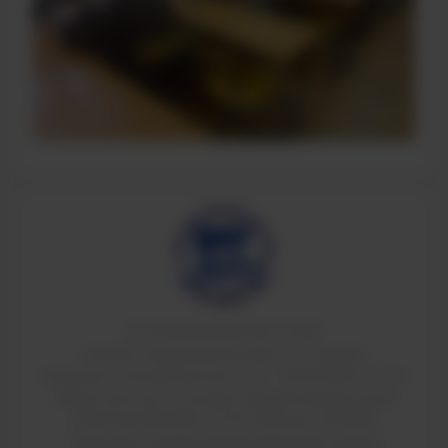
© ТИ НИЯУ МИФИ 2011-2026
624200, Свердловская область, г.Лесной,
Коммунистический проспект, 36. т: 8(34342)4-70-52
Свидетельство о государственной аккредитации
90A01 № 0002184 от 01.07.2016 рег. № 2084
Лицензия на право ведения образовательной