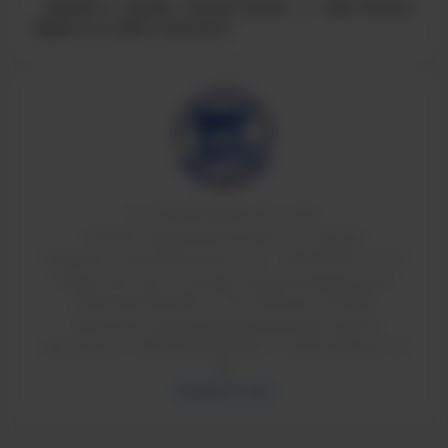
Давайте будем внимательны и бдительны,
берегите себя и близких!
© ТИ НИЯУ МИФИ 2011-2026
624200, Свердловская область, г.Лесной,
Коммунистический проспект, 36. т: 8(34342)4-70-52
Свидетельство о государственной аккредитации
90A01 № 0002184 от 01.07.2016 рег. № 2084
Лицензия на право ведения образовательной
деятельности 90Л01 №0009189 от 24.05.2016 рег. №
2151
Напишите нам