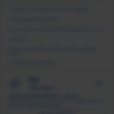
СВЕДЕНИЯ ОБ ОБРАЗОВАТЕЛЬНОЙ ОРГАНИЗАЦИИ
ЧАСТО ЗАДАВАЕМЫЕ ВОПРОСЫ
АНКЕТА ОПРОСА ПОТРЕБИТЕЛЕЙ ОБРАЗОВАТЕЛЬНЫХ УСЛУГ
СМИ О НАС
ПОДДЕРЖКА МОЛОДЫХ СЕМЕЙ В ФОРМАТЕ «ЕДИНОГО
ОКНА»
ПСИХОЛОГИЧЕСКАЯ ПОМОЩЬ
ТЕХНОЛОГИЧЕСКИЙ ИНСТИТУТ, г. Лесной
Филиал ФГАОУ ВО «Национальный исследовательский
ядерный университет «МИФИ»
ПИСЬМО ДИРЕКТОРУ